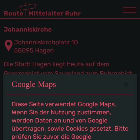
Johanniskirche
Johanniskirchplatz 10
58095 Hagen
Die Stadt Hagen liegt heute auf dem
Grenzgebiet vom Sauerland zum Ruhrgebiet.
Von ihrer industriellen Entwicklung gehört
Google Maps
die Stadt zum Ruhrgebiet, während sie vom
Landschaftsraum zum Sauerland zählt. Ihre
Diese Seite verwendet Google Maps.
Anfänge liegen im Mittelalter, auch wenn
Wenn Sie der Nutzung zustimmen,
werden Daten an und von Google
diese im heutigen Stadtbild kaum noch
übertragen, sowie Cookies gesetzt. Bitte
sichtbar sind.
prüfen Sie zuvor die Google